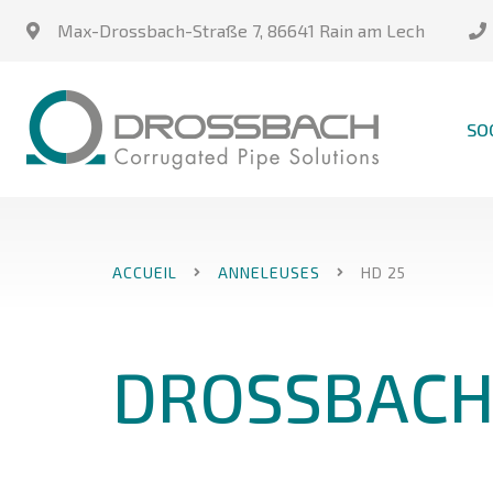
Max-Drossbach-Straße 7
,
86641 Rain am Lech
SO
ACCUEIL
ANNELEUSES
HD 25
DROSSBACH