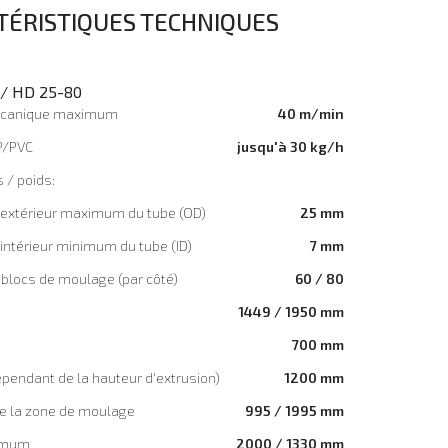
TÉRISTIQUES TECHNIQUES
/ HD 25-80
écanique maximum
40 m/min
P/PVC
jusqu'à 30 kg/h
 / poids:
 extérieur maximum du tube (OD)
25 mm
intérieur minimum du tube (ID)
7 mm
blocs de moulage (par côté)
60 / 80
1449 / 1950 mm
700 mm
pendant de la hauteur d'extrusion)
1200 mm
e la zone de moulage
995 / 1995 mm
ximum
2000 / 1330 mm