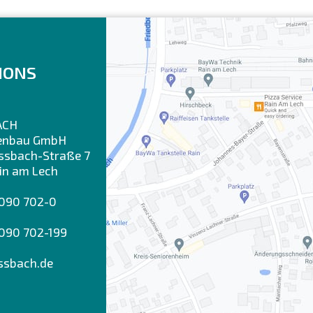
IONS
ACH
enbau GmbH
sbach-Straße 7
in am Lech
9090 702-0
090 702-199
ssbach.de