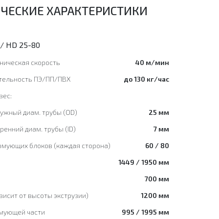
ЧЕСКИЕ ХАРАКТЕРИСТИКИ
/ HD 25-80
ническая скорость
40 м/мин
тельность ПЭ/ПП/ПВХ
до 130 кг/час
вес:
ружный диам. трубы (OD)
25 мм
тренний диам. трубы (ID)
7 мм
рмующих блоков (каждая сторона)
60 / 80
1449 / 1950 мм
700 мм
висит от высоты экструзии)
1200 мм
мующей части
995 / 1995 мм