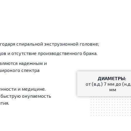
годаря спиральной экструзионной головке;
ов и отсутствие производственного брака.
являются надежным и
широкого спектра
ДИАМЕТРЫ:
от (в.д.) 7 мм до (н.д
енности и медицине.
мм
, быструю окупаемость
тия.