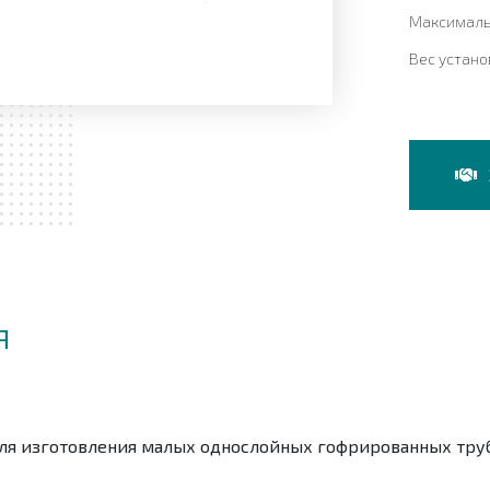
Максималь
Вес устан
Я
ля изготовления малых однослойных гофрированных тру