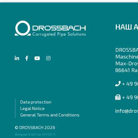
НАШ 
DROSSB
Maschin
Max-Dros
86641 Ra
+ 49 
+ 49 9
Data protection
Legal Notice
info@dro
General Terms and Conditions
© DROSSBACH 2026
Designed & SEO by OFFICE 11