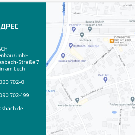
АДРЕС
ACH
enbau GmbH
sbach-Straße 7
in am Lech
9090 702-0
090 702-199
ssbach.de