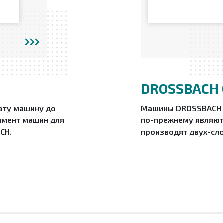
DROSSBACH 
 эту машину до
Машины DROSSBACH д
тимент машин для
по-прежнему являют
CH.
производят двух-сло